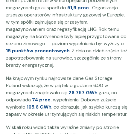
średni poziom rezerw w europejskich podziemnych
magazynach gazu spadł do
51,9 proc.
. Organizacja
zrzesza operatorów infrastruktury gazowej w Europie,
w tym spółki zajmujące się przesyłem,
magazynowaniem oraz regazyfikacją LNG. Rok temu
magazyny na kontynencie były lepiej przygotowane do
sezonu zimowego — poziom wypełnienia był wyższy o
15 punktów procentowych
. Z dnia na dzień rośnie też
zapotrzebowanie na surowiec, szczególnie ze strony
branży energetycznej.
Na krajowym rynku najnowsze dane Gas Storage
Poland wskazują, że w piątek o godzinie 6.00 w
magazynach znajdowało się
26 757 GWh
gazu, co
odpowiada
74 proc.
wypełnienia. Dobowe zużycie
wyniosło
165,6 GWh
, co obrazuje, jak szybko kurczą się
zapasy w okresie utrzymujących się niskich temperatur.
W skali roku widać także wyraźne zmiany po stronie