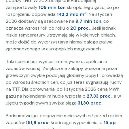
podaży LNG. W 2025 kraje Unii Europejskiej
zaimportowały
109 mln ton
skroplonego gazu, co po
3
rozprężeniu odpowiada
142,2 mld m
. Na styczeń
2026 dostawy są szacowane na
9,7 mln ton
, co
oznacza wzrost rok do roku o
20 proc.
. Jeśli jednak
niskie temperatury utrzymają się w kolejnych dniach,
może dojść do wykorzystania niemal całego paliwa
zgromadzonego w europejskich magazynach.
Taki scenariusz wymusi intensywne uzupełnianie
zapasów wiosną. Zwiększone zakupy w sezonie poza
grzewczym zwykle podbijają globalny popyt i prowadzą
do wzrostu średnich cen, co już teraz sygnalizują ruchy
na TTF. Dla porównania, od 1 stycznia 2026 cena MWh
gazu na holenderskim hubie wzrosła o
27,33 proc.
, a w
ujęciu tygodniowym zwyżka sięga
31,30 proc.
.
Podsumowując, połączenie mniejszych niż przed rokiem
zapasów (
51,9 proc.
średniego wypełnienia, o
15 pp