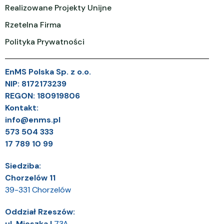
Realizowane Projekty Unijne
Rzetelna Firma
Polityka Prywatności
EnMS Polska Sp. z o.o.
NIP: 8172173239
REGON:
180919806
Kontakt:
info@enms.pl
573 504 333
17 789 10 99
Siedziba:
Chorzelów 11
39-331 Chorzelów
Oddział Rzeszów:
ul. Mieszka I
73A